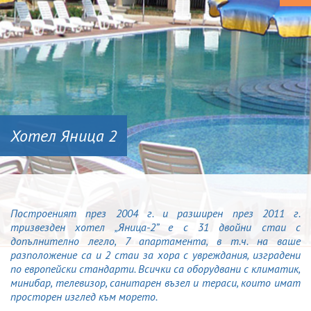
Хотел Яница 2
Построеният през 2004 г. и разширен през 2011 г.
тризвезден хотел „Яница-2” е с 31 двойни стаи с
допълнително легло, 7 апартамента, в т.ч. на ваше
разположение са и 2 стаи за хора с увреждания, изградени
по европейски стандарти. Всички са оборудвани с климатик,
минибар, телевизор, санитарен възел и тераси, които имат
просторен изглед към морето.