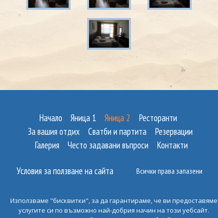
Начало
Яница 1
Яница 2
Ресторанти
За вашия отдих
Сватби и партита
Резервации
Галерия
Често задавани въпроси
Контакти
Условия за ползване на сайта
Всички права запазени
Използваме "бисквитки", за да гарантираме, че ви предоставяме
услугите си по възможно най-добрия начин на този уебсайт.